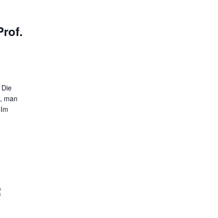
rof.
 Die
n, man
 Im
R