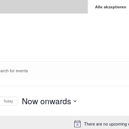
Alle akzeptieren
ents
rd.
arch
d
Now onwards
Today
ews
Select
vigation
rd.
date.
There are no upcoming 