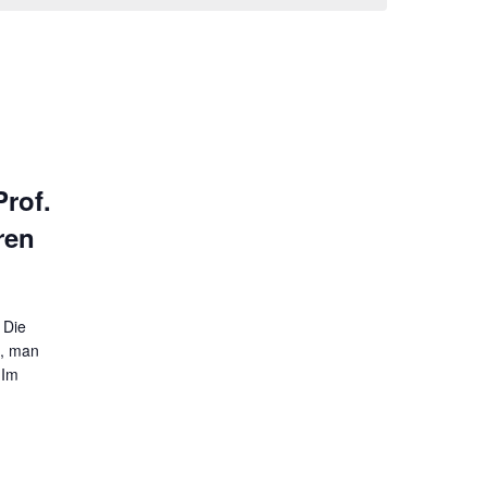
rof.
ren
 Die
n, man
 Im